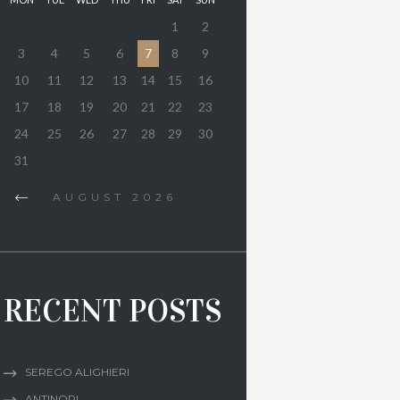
1
2
3
4
5
6
7
8
9
10
11
12
13
14
15
16
17
18
19
20
21
22
23
24
25
26
27
28
29
30
31
AUGUST
2026
RECENT POSTS
SEREGO ALIGHIERI
ANTINORI