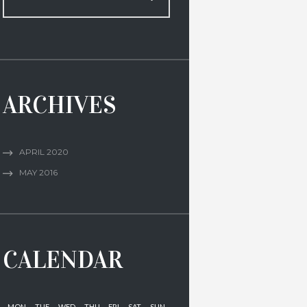
ARCHIVES
APRIL
2020
MAY
2016
CALENDAR
MON
TUE
WED
THU
FRI
SAT
SUN