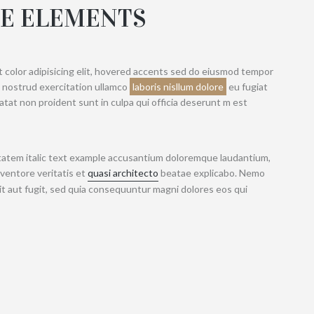
NE ELEMENTS
t color adipisicing elit, hovered accents sed do eiusmod tempor
s nostrud exercitation ullamco
laboris nisllum dolore
eu fugiat
atat non proident sunt in culpa qui officia deserunt m est
ptatem italic text example accusantium doloremque laudantium,
nventore veritatis et
quasi architecto
beatae explicabo. Nemo
it aut fugit, sed quia consequuntur magni dolores eos qui