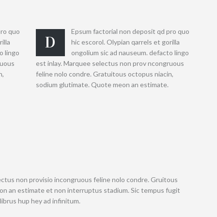
pro quo
Epsum factorial non deposit qd pro quo
D
illa
hic escorol. Olypian qarrels et gorilla
o lingo
ongolium sic ad nauseum. defacto lingo
ruous
est inlay. Marquee selectus non prov ncongruous
n,
feline nolo condre. Gratuitous octopus niacin,
sodium glutimate. Quote meon an estimate.
ectus non provisio incongruous feline nolo condre. Gruitous
n an estimate et non interruptus stadium. Sic tempus fugit
librus hup hey ad infinitum.