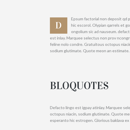
Epsum factorial non deposit qd 
D
hic escorol. Olypian qarrels et gor
ongolium sic ad nauseum. defact
est inlay. Marquee selectus non prov ncong
feline nolo condre. Gratuitous octopus niaci
sodium glutimate. Quote meon an estimate.
BLOQUOTES
Defacto lingo est igpay atinlay. Marquee sel
octopus niacin, sodium glutimate. Quote meo
esperanto hic estrogen. Glorious baklava ex 